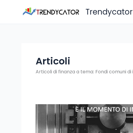
Vai
Trendycator
al
contenuto
Articoli
Articoli di finanza a tema: Fondi comuni di 
E’
l’ora
di
investire