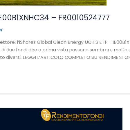
i: IE00B1XNHC34 – FR0010524777
er
o settore: l’iShares Global Clean Energy UCITS ETF – IE00B
i di due fondi che a prima vista possono sembrare molto sim
olto diversi. LEGGI L’ARTICOLO COMPLETO SU RENDIMENT