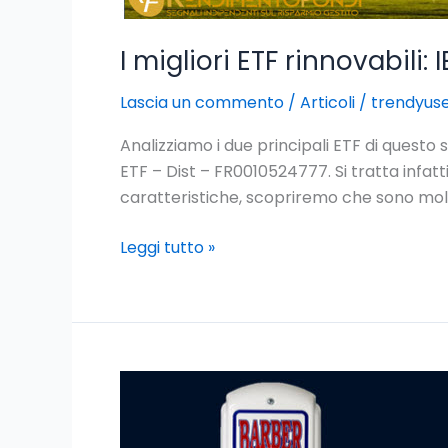
I migliori ETF rinnovabil
Lascia un commento
/
Articoli
/
trendyus
Analizziamo i due principali ETF di quest
ETF – Dist – FR0010524777. Si tratta infatt
caratteristiche, scopriremo che sono m
Leggi tutto »
Il
miglior
termometro