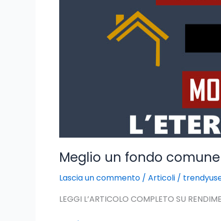
comune
o
un
appartamento?
Meglio un fondo comune
Lascia un commento
/
Articoli
/
trendyus
LEGGI L’ARTICOLO COMPLETO SU RENDIME