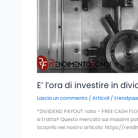
in
dividendi?
E’ l’ora di investire in div
Lascia un commento
/
Articoli
/
trendyus
*DIVIDEND PAYOUT ratio – FREE CASH FLO
si tratta? Questo mercato sui massimi pot
Scoprilo nel nostro articolo: https://ren