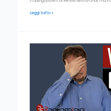
tradingsystem di RendimentoFondi, ma il 
Leggi tutto »
Psicologia
del
trading