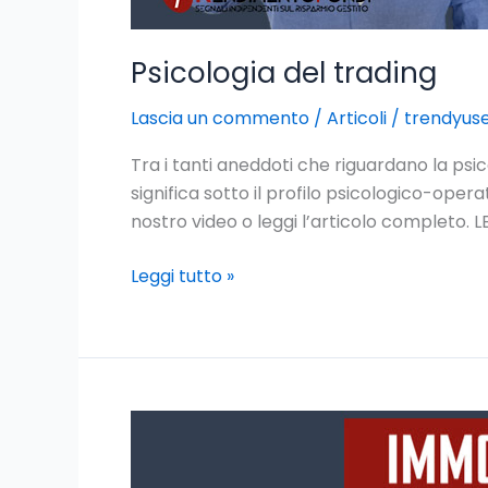
Psicologia del trading
Lascia un commento
/
Articoli
/
trendyus
Tra i tanti aneddoti che riguardano la psi
significa sotto il profilo psicologico-opera
nostro video o leggi l’articolo comple
Leggi tutto »
Meglio
un
fondo