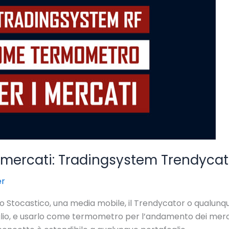
i mercati: Tradingsystem Trendycat
er
, lo Stocastico, una media mobile, il Trendycator o qualunqu
io, e usarlo come termometro per l’andamento dei mercati