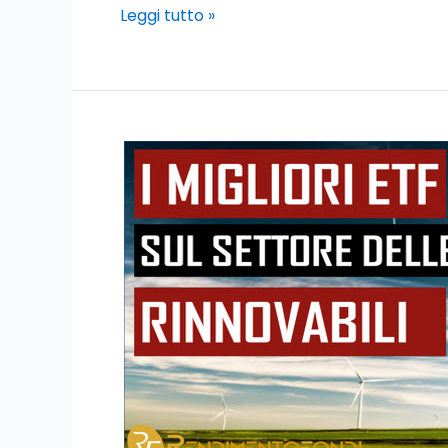
Leggi tutto »
I
migliori
ETF
rinnovabili:
IE00B1XNHC34
–
FR0010524777