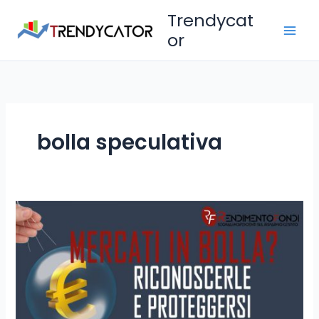
Vai
Trendycat
al
or
contenuto
bolla speculativa
Bolle
speculative:
riconoscerle
e
gestirle