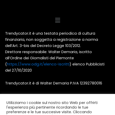
Menu
Trendycator.it è una testata periodica di cultura
finanziaria, non soggetta a registrazione a norma
dell’Art. 3-bis del Decreto Legge 103/2012.
Direttore responsabile: Walter Demaria, iscritto
all’Ordine dei Giornalisti del Piemonte
(
https://www.odg.it/elenco-iscritti
) elenco Pubblicisti
del 27/10/2020
Trendycator.it è di Walter Demaria P.IVA 12392780016
Utilizziamo i cookie sul nostro sito Web per offrirti
l'esperienza più pertinente ricordando le tue
preferenze e le tue succesive visite. Cliccando