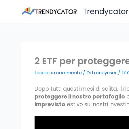
Vai
Trendycator
al
contenuto
2 ETF per proteggere
Lascia un commento
/ Di
trendyuser
/
17 
Dopo tutti questi mesi di salita, I
proteggere il nostro portafoglio
d
imprevisto
estivo sui nostri investi