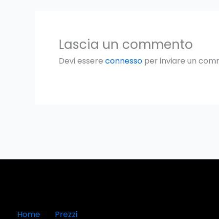
Lascia un commento
Devi essere
connesso
per inviare un com
Home
Prezzi