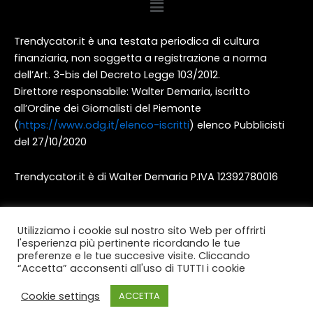
Trendycator.it è una testata periodica di cultura
finanziaria, non soggetta a registrazione a norma
dell’Art. 3-bis del Decreto Legge 103/2012.
Direttore responsabile: Walter Demaria, iscritto
all’Ordine dei Giornalisti del Piemonte
(
https://www.odg.it/elenco-iscritti
) elenco Pubblicisti
del 27/10/2020
Trendycator.it è di Walter Demaria P.IVA 12392780016
Utilizziamo i cookie sul nostro sito Web per offrirti
l'esperienza più pertinente ricordando le tue
preferenze e le tue succesive visite. Cliccando
“Accetta” acconsenti all'uso di TUTTI i cookie
Copyright © 2026 Trendycator | Powered by
Cookie settings
ACCETTA
Trendycator