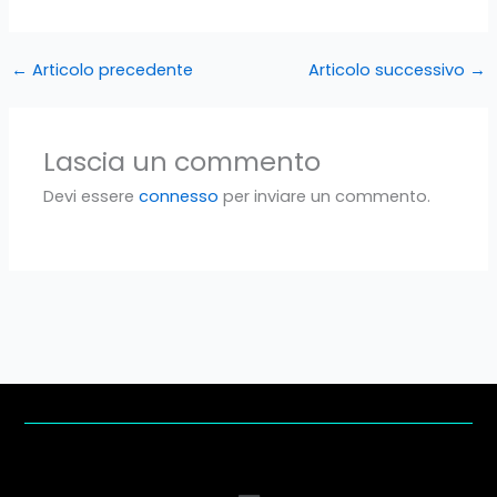
←
Articolo precedente
Articolo successivo
→
Lascia un commento
Devi essere
connesso
per inviare un commento.
Menu