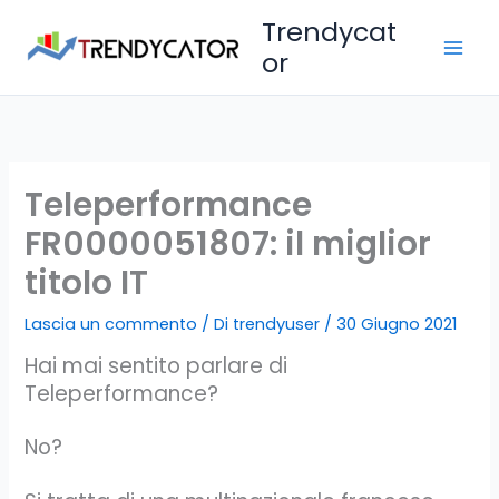
Vai
Trendycat
al
or
contenuto
Teleperformance
FR0000051807: il miglior
titolo IT
Lascia un commento
/ Di
trendyuser
/
30 Giugno 2021
Hai mai sentito parlare di
Teleperformance?
No?